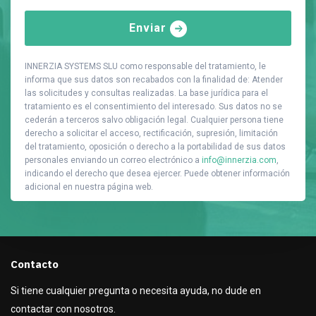
Enviar
INNERZIA SYSTEMS SLU como responsable del tratamiento, le
informa que sus datos son recabados con la finalidad de: Atender
las solicitudes y consultas realizadas. La base jurídica para el
tratamiento es el consentimiento del interesado. Sus datos no se
cederán a terceros salvo obligación legal. Cualquier persona tiene
derecho a solicitar el acceso, rectificación, supresión, limitación
del tratamiento, oposición o derecho a la portabilidad de sus datos
personales enviando un correo electrónico a
info@innerzia.com
,
indicando el derecho que desea ejercer. Puede obtener información
adicional en nuestra página web.
Contacto
Si tiene cualquier pregunta o necesita ayuda, no dude en
contactar con nosotros.